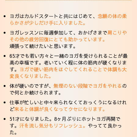
ヨガはカルドスタートと共にはじめて、
念願の体の柔
らかさが少しだけ手に入りました。
ヨガレッスンに毎週参加して、おかげさまで
肩こりや
その他の疲労回復にとても助かっています。
頑張って続けたいと思います。
65才でも若い方々と一緒のヨガを受けられることが最
高の幸福です。老いていく程に体の筋肉が硬くなりま
す。
ヨガで硬い筋肉をほぐしてくれることで体調も大
変良くなりました。
体が硬いのですが、
無理のない段階でヨガをやれる
の
で何とか続けられます。
仕事が忙しいと中々来られなくておっくうになるけれ
ど
来ると体調が良くなってクセになります。
51才になりました。8ヶ月ぶりにホットヨガ再開で
す。
汗を流し気分もリフレッシュ。
やってて良かっ
た。