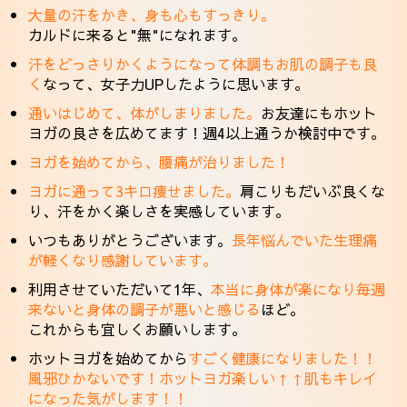
大量の汗をかき、身も心もすっきり。
カルドに来ると"無"になれます。
汗をどっさりかくようになって体調もお肌の調子も良
く
なって、女子力UPしたように思います。
通いはじめて、体がしまりました。
お友達にもホット
ヨガの良さを広めてます！週4以上通うか検討中です。
ヨガを始めてから、腰痛が治りました！
ヨガに通って3キロ痩せました。
肩こりもだいぶ良くな
り、汗をかく楽しさを実感しています。
いつもありがとうございます。
長年悩んでいた生理痛
が軽くなり感謝しています。
利用させていただいて1年、
本当に身体が楽になり毎週
来ないと身体の調子が悪いと感じる
ほど。
これからも宜しくお願いします。
ホットヨガを始めてから
すごく健康になりました！！
風邪ひかないです！ホットヨガ楽しい↑↑肌もキレイ
になった気がします！！