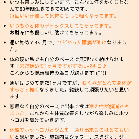
いつも楽しみにしています。こんなに汗をかくことな
んて60年間生きてきて初めてです。
毎回いい汗流して気持ちも心も軽くなってます。
いつも心と体のデトックスしてもらってます。
お財布にも優しいし助けてもらってます。
通い始めて3ヶ月で、
ひどかった腰痛が楽に
なりまし
た。
体の硬い私でも自分のペースで無理なく続けられま
す！
まだ始めて1ヶ月ですがすでに-2キロ♪
これからも健康維持の為ヨガ続けます!(^^)!
通いはじめてまだ1ヶ月ですが、
むくみがとれて身体が
すっきり軽く
なりました。継続して頑張りたいと思い
ます！
無理なく自分のペースで出来て今は
冷え性が解消でき
ました。
これからも体質改善をしながら楽しみにホッ
トヨガを続けていきます。
体験でホットヨガとジムを一通り出来るのはとてもい
い
と思いました。施設内はシャワー、スタジオ、ジ