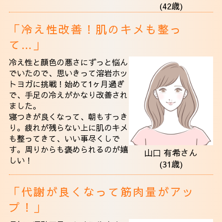
(42歳)
「冷え性改善！肌のキメも整っ
て…」
冷え性と顔色の悪さにずっと悩ん
でいたので、思いきって溶岩ホッ
トヨガに挑戦！始めて1ヶ月過ぎ
で、手足の冷えがかなり改善され
ました。
寝つきが良くなって、朝もすっき
り。疲れが残らない上に肌のキメ
も整ってきて、いい事尽くしで
す。周りからも褒められるのが嬉
山口 有希さん
しい！
(31歳)
「代謝が良くなって筋肉量がアッ
プ！」