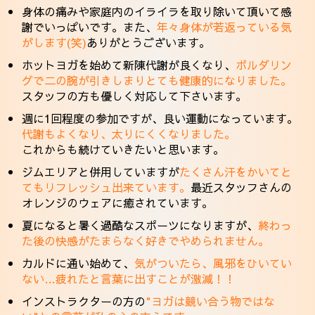
身体の痛みや家庭内のイライラを取り除いて頂いて感
謝でいっぱいです。また、
年々身体が若返っている気
がします(笑)
ありがとうございます。
ホットヨガを始めて新陳代謝が良くなり、
ボルダリン
グで二の腕が引きしまりとても健康的になりました。
スタッフの方も優しく対応して下さいます。
週に1回程度の参加ですが、良い運動になっています。
代謝もよくなり、太りにくくなりました。
これからも続けていきたいと思います。
ジムエリアと併用していますが
たくさん汗をかいてと
てもリフレッシュ出来ています。
最近スタッフさんの
オレンジのウェアに癒されています。
夏になると暑く過酷なスポーツになりますが、
終わっ
た後の快感がたまらなく好きでやめられません。
カルドに通い始めて、
気がついたら、風邪をひいてい
ない…疲れたと言葉に出すことが激減！！
インストラクターの方の
"ヨガは競い合う物ではな