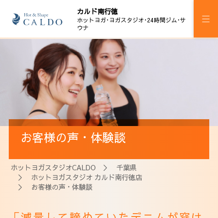
カルド南行徳
ホットヨガ･ヨガスタジオ･24時間ジム･サ
ウナ
施設案内
プログラム
スケジュール
マピラセミ
お客様の声・体験談
24時間ジム
サウナ
ホットヨガスタジオCALDO
＞
千葉県
＞
ホットヨガスタジオ カルド南行徳店
料金
＞ お客様の声・体験談
ウェルチケ
「減量して諦めていたデニムが穿け