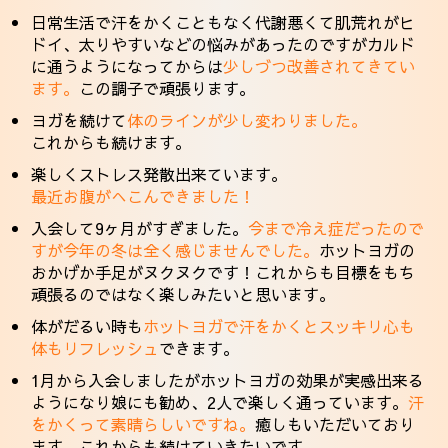
日常生活で汗をかくこともなく代謝悪くて肌荒れがヒ
ドイ、太りやすいなどの悩みがあったのですがカルド
に通うようになってからは
少しづつ改善されてきてい
ます。
この調子で頑張ります。
ヨガを続けて
体のラインが少し変わりました。
これからも続けます。
楽しくストレス発散出来ています。
最近お腹がへこんできました！
入会して9ヶ月がすぎました。
今まで冷え症だったので
すが今年の冬は全く感じませんでした。
ホットヨガの
おかげか手足がヌクヌクです！これからも目標をもち
頑張るのではなく楽しみたいと思います。
体がだるい時も
ホットヨガで汗をかくとスッキリ心も
体もリフレッシュ
できます。
1月から入会しましたがホットヨガの効果が実感出来る
ようになり娘にも勧め、2人で楽しく通っています。
汗
をかくって素晴らしいですね。
癒しもいただいており
ます。これからも続けていきたいです。