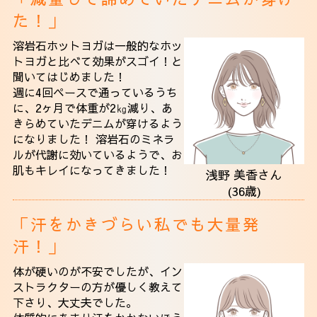
法人会員
た！」
溶岩石ホットヨガは一般的なホッ
アクセス
トヨガと比べて効果がスゴイ！と
聞いてはじめました！
週に4回ペースで通っているうち
に、2ヶ月で体重が2㎏減り、あ
きらめていたデニムが穿けるよう
になりました！ 溶岩石のミネラ
ルが代謝に効いているようで、お
肌もキレイになってきました！
浅野 美香さん
(36歳)
「汗をかきづらい私でも大量発
汗！」
体が硬いのが不安でしたが、イン
ストラクターの方が優しく教えて
下さり、大丈夫でした。