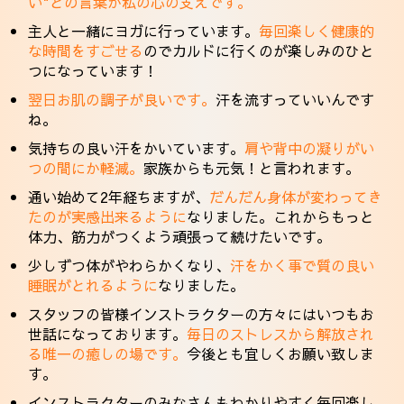
い"との言葉が私の心の支えです。
主人と一緒にヨガに行っています。
毎回楽しく健康的
な時間をすごせる
のでカルドに行くのが楽しみのひと
つになっています！
翌日お肌の調子が良いです。
汗を流すっていいんです
ね。
気持ちの良い汗をかいています。
肩や背中の凝りがい
つの間にか軽減。
家族からも元気！と言われます。
通い始めて2年経ちますが、
だんだん身体が変わってき
たのが実感出来るように
なりました。これからもっと
体力、筋力がつくよう頑張って続けたいです。
少しずつ体がやわらかくなり、
汗をかく事で質の良い
睡眠がとれるように
なりました。
スタッフの皆様インストラクターの方々にはいつもお
世話になっております。
毎日のストレスから解放され
る唯一の癒しの場です。
今後とも宜しくお願い致しま
す。
インストラクターのみなさんもわかりやすく毎回楽し