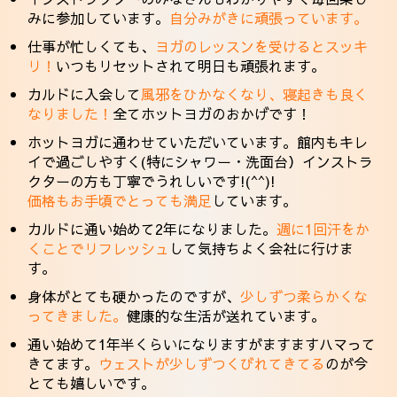
みに参加しています。
自分みがきに頑張っています。
仕事が忙しくても、
ヨガのレッスンを受けるとスッキ
リ！
いつもリセットされて明日も頑張れます。
カルドに入会して
風邪をひかなくなり、寝起きも良く
なりました！
全てホットヨガのおかげです！
ホットヨガに通わせていただいています。館内もキレ
イで過ごしやすく(特にシャワー・洗面台）インストラ
クターの方も丁寧でうれしいです!(^^)!
価格もお手頃でとっても満足
しています。
カルドに通い始めて2年になりました。
週に1回汗をか
くことでリフレッシュ
して気持ちよく会社に行けま
す。
身体がとても硬かったのですが、
少しずつ柔らかくな
ってきました。
健康的な生活が送れています。
通い始めて1年半くらいになりますがますますハマって
きてます。
ウェストが少しずつくびれてきてる
のが今
とても嬉しいです。