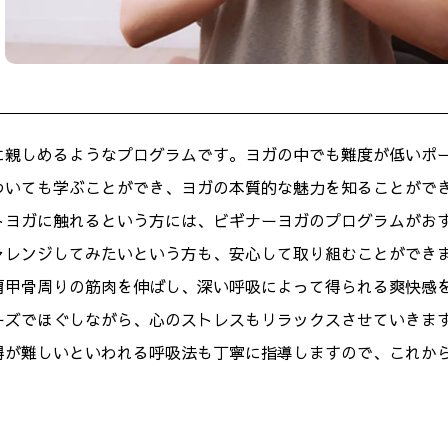
に親しめるようなプログラムです。ヨガの中でも難度が低いポ
ついても学ぶことができ、ヨガの本質的な魅力を知ることがで
トヨガに触れるという方には、ビギナーヨガのプログラムがお
ャレンジしてみたいという方も、安心して取り組むことができ
肩甲骨周りの筋肉を伸ばし、深い呼吸によって得られる爽快感
ーズでほぐしながら、心のストレスもリラックスさせていきま
得が難しいといわれる呼吸法も丁寧に指導しますので、これか
。