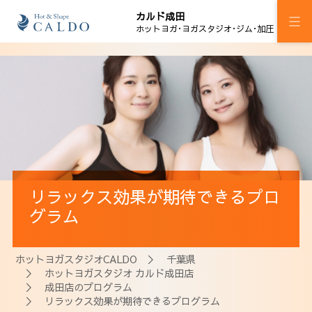
カルド成田
ホットヨガ･ヨガスタジオ･ジム･加圧
施設案内
プログラム
スケジュール
マピラセミ
リラックス効果が期待できるプロ
ジム
グラム
加圧ボディメイキング
ホットヨガスタジオCALDO
＞
千葉県
料金
＞
ホットヨガスタジオ カルド成田店
＞
成田店のプログラム
ウェルチケ
＞ リラックス効果が期待できるプログラム