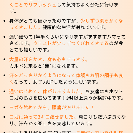
くことでリフレッシュ
して気持ちよく会社に行けま
す。
身体がとても硬かったのですが、
少しずつ柔らかくな
ってきました。
健康的な生活が送れています。
通い始めて1年半くらいになりますがますますハマって
きてます。
ウェストが少しずつくびれてきてる
のが今
とても嬉しいです。
大量の汗をかき、身も心もすっきり。
カルドに来ると"無"になれます。
汗をどっさりかくようになって体調もお肌の調子も良
く
なって、女子力UPしたように思います。
通いはじめて、体がしまりました。
お友達にもホット
ヨガの良さを広めてます！週4以上通うか検討中です。
ヨガを始めてから、腰痛が治りました！
ヨガに通って3キロ痩せました。
肩こりもだいぶ良くな
り、汗をかく楽しさを実感しています。
いつもありがとうございます。
長年悩んでいた生理痛