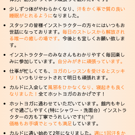
少しずつ体がやわらかくなり、
汗をかく事で質の良い
睡眠がとれるように
なりました。
スタッフの皆様インストラクターの方々にはいつもお
世話になっております。
毎日のストレスから解放され
る唯一の癒しの場です。
今後とも宜しくお願い致しま
す。
インストラクターのみなさんもわかりやすく毎回楽し
みに参加しています。
自分みがきに頑張っています。
仕事が忙しくても、
ヨガのレッスンを受けるとスッキ
リ！
いつもリセットされて明日も頑張れます。
カルドに入会して
風邪をひかなくなり、寝起きも良く
なりました！
全てホットヨガのおかげです！
ホットヨガに通わせていただいています。館内もキレ
イで過ごしやすく(特にシャワー・洗面台）インストラ
クターの方も丁寧でうれしいです!(^^)!
価格もお手頃でとっても満足
しています。
カルドに通い始めて2年になりました。
週に1回汗をか