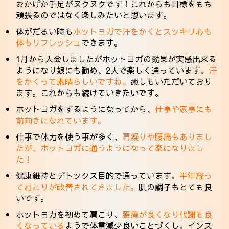
おかげか手足がヌクヌクです！これからも目標をもち
頑張るのではなく楽しみたいと思います。
体がだるい時も
ホットヨガで汗をかくとスッキリ心も
体もリフレッシュ
できます。
1月から入会しましたがホットヨガの効果が実感出来る
ようになり娘にも勧め、2人で楽しく通っています。
汗
をかくって素晴らしいですね。
癒しもいただいており
ます。これからも続けていきたいです。
ホットヨガをするようになってから、
仕事や家事にも
前向きになれています。
仕事で体力を使う事が多く、
肩凝りや腰痛もありまし
たが、ホットヨガに通うようになって楽になりまし
た！
健康維持とデトックス目的で通っています。
半年経っ
て肩こりが改善されてきました。
肌の調子もとても良
いです。
ホットヨガを初めて肩こり、
腰痛が良くなり代謝も良
くなっている
ようで体重減少良いことづくし。インス