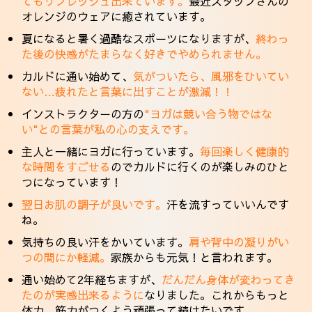
てもリフレッシュ出来ています。
最近スタッフさんの
オレンジのウェアに癒されています。
夏になると暑く過酷なスポーツになりますが、
終わっ
た後の快感がたまらなく好きでやめられません。
カルドに通い始めて、
気がついたら、風邪をひいてい
ない…疲れたと言葉に出すことが激減！！
インストラクターの方の
"ヨガは競い合う物ではな
い"との言葉が私の心の支えです。
主人と一緒にヨガに行っています。
毎回楽しく健康的
な時間をすごせる
のでカルドに行くのが楽しみのひと
つになっています！
翌日お肌の調子が良いです。
汗を流すっていいんです
ね。
気持ちの良い汗をかいています。
肩や背中の凝りがい
つの間にか軽減。
家族からも元気！と言われます。
通い始めて2年経ちますが、
だんだん身体が変わってき
たのが実感出来るように
なりました。これからもっと
体力、筋力がつくよう頑張って続けたいです。