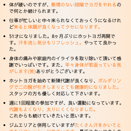
体が硬いのですが、
無理のない段階でヨガをやれる
の
で何とか続けられます。
仕事が忙しいと中々来られなくておっくうになるけれ
ど
来ると体調が良くなってクセになります。
51才になりました。8ヶ月ぶりにホットヨガ再開で
す。
汗を流し気分もリフレッシュ。
やってて良かっ
た。
身体の痛みや家庭内のイライラを取り除いて頂いて感
謝でいっぱいです。また、
年々身体が若返っている気
がします(笑)
ありがとうございます。
ホットヨガを始めて新陳代謝が良くなり、
ボルダリン
グで二の腕が引きしまりとても健康的になりました。
スタッフの方も優しく対応して下さいます。
週に1回程度の参加ですが、良い運動になっています。
代謝もよくなり、太りにくくなりました。
これからも続けていきたいと思います。
ジムエリアと併用していますが
たくさん汗をかいてと