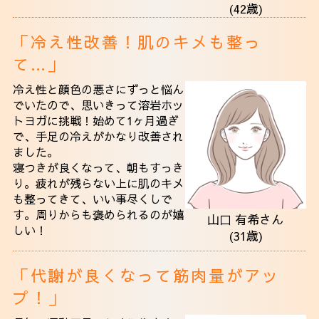
(42歳)
「冷え性改善！肌のキメも整っ
て…」
冷え性と顔色の悪さにずっと悩ん
でいたので、思いきって溶岩ホッ
トヨガに挑戦！始めて1ヶ月過ぎ
で、手足の冷えがかなり改善され
ました。
寝つきが良くなって、朝もすっき
り。疲れが残らない上に肌のキメ
も整ってきて、いい事尽くしで
す。周りからも褒められるのが嬉
山口 有希さん
しい！
(31歳)
「代謝が良くなって筋肉量がアッ
プ！」