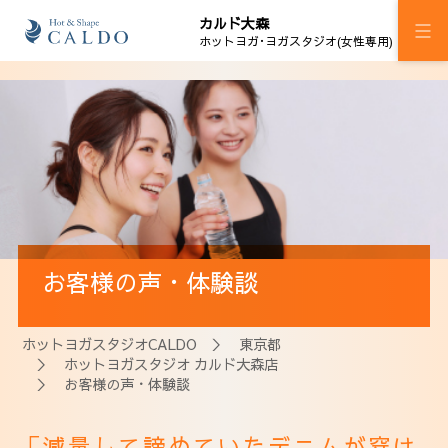
カルド大森
ホットヨガ･ヨガスタジオ(女性専用)
施設案内
プログラム
スケジュール
料金
お客様の声・体験談
ウェルチケ
法人会員
ホットヨガスタジオCALDO
＞
東京都
＞
ホットヨガスタジオ カルド大森店
アクセス
＞ お客様の声・体験談
「減量して諦めていたデニムが穿け