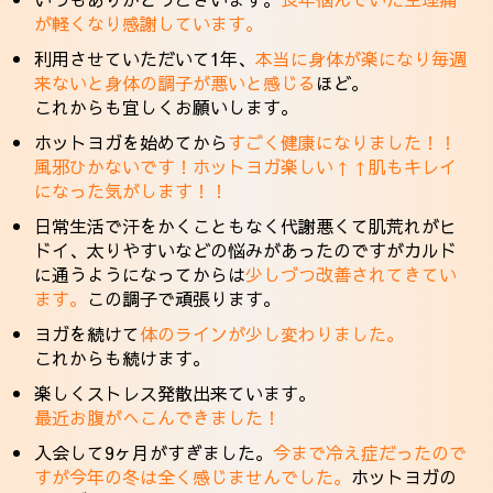
が軽くなり感謝しています。
利用させていただいて1年、
本当に身体が楽になり毎週
来ないと身体の調子が悪いと感じる
ほど。
これからも宜しくお願いします。
ホットヨガを始めてから
すごく健康になりました！！
風邪ひかないです！ホットヨガ楽しい↑↑肌もキレイ
になった気がします！！
日常生活で汗をかくこともなく代謝悪くて肌荒れがヒ
ドイ、太りやすいなどの悩みがあったのですがカルド
に通うようになってからは
少しづつ改善されてきてい
ます。
この調子で頑張ります。
ヨガを続けて
体のラインが少し変わりました。
これからも続けます。
楽しくストレス発散出来ています。
最近お腹がへこんできました！
入会して9ヶ月がすぎました。
今まで冷え症だったので
すが今年の冬は全く感じませんでした。
ホットヨガの