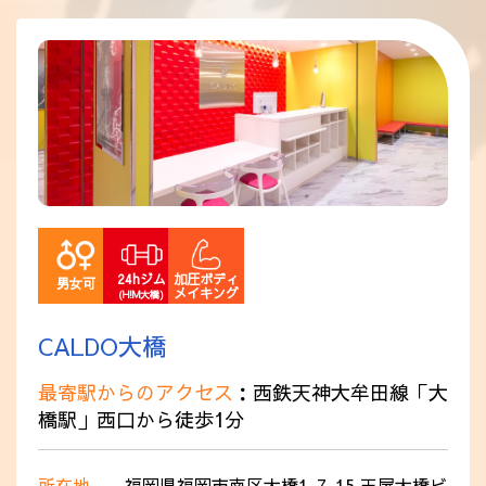
採用情報
24hジム
加圧ボディ
男女可
メイキング
(H!M大橋)
CALDO大橋
最寄駅からのアクセス
：西鉄天神大牟田線「大
橋駅」西口から徒歩1分
所在地
福岡県福岡市南区大橋1-7-15 玉屋大橋ビ