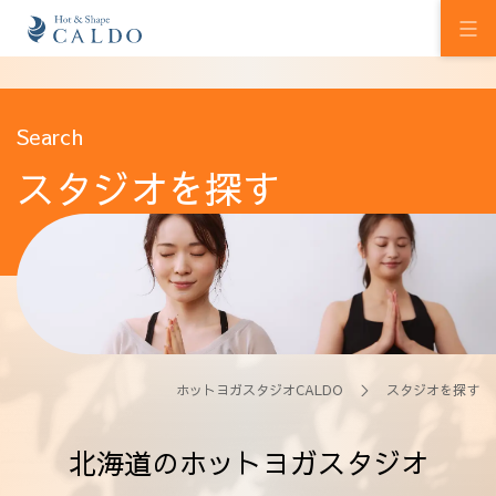
初めての方へ
Search
スタジオを探す
ホットヨガの効果
カルドの想い
スタジオを探す
プログラム
料金
ホットヨガスタジオCALDO
＞ スタジオを探す
ウェルチケ
北海道のホットヨガスタジオ
法人会員