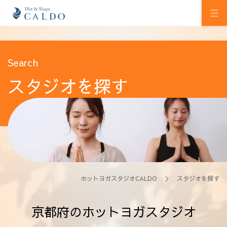
初めての方へ
Search
スタジオを探す
ホットヨガの効果
カルドの想い
スタジオを探す
プログラム
料金
ホットヨガスタジオCALDO
＞ スタジオを探す
ウェルチケ
京都府のホットヨガスタジオ
法人会員