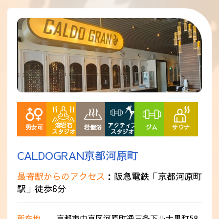
採用情報
溶岩石
アクティブ
男女可
岩盤浴
ジム
サウナ
スタジオ
スタジオ
CALDOGRAN京都河原町
最寄駅からのアクセス
：阪急電鉄「京都河原町
駅」徒歩6分
所在地
京都市中京区河原町通三条下ル大黒町58