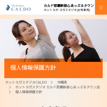
カルド那覇新都心あっぷるタウン
ホットヨガ･ヨガスタジオ(女性専用)
施設案内
プログラム
スケジュール
料金
個人情報保護方針
ウェルチケ
法人会員
ホットヨガスタジオCALDO
＞
沖縄県
＞
ホットヨガスタジオ カルド那覇新都心あっぷるタウン店
アクセス
＞ 個人情報保護方針