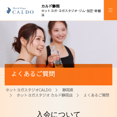
カルド静岡
ホットヨガ･ヨガスタジオ･ジム･加圧･岩盤
浴
施設案内
プログラム
スケジュール
ジム
よくあるご質問
加圧ボディメイキング
岩盤浴
ホットヨガスタジオCALDO
＞
静岡県
＞
ホットヨガスタジオ カルド静岡店
＞ よくあるご質問
料金
ウェルチケ
入会について