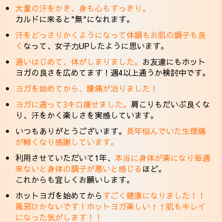
大量の汗をかき、身も心もすっきり。
カルドに来ると"無"になれます。
汗をどっさりかくようになって体調もお肌の調子も良
く
なって、女子力UPしたように思います。
通いはじめて、体がしまりました。
お友達にもホット
ヨガの良さを広めてます！週4以上通うか検討中です。
ヨガを始めてから、腰痛が治りました！
ヨガに通って3キロ痩せました。
肩こりもだいぶ良くな
り、汗をかく楽しさを実感しています。
いつもありがとうございます。
長年悩んでいた生理痛
が軽くなり感謝しています。
利用させていただいて1年、
本当に身体が楽になり毎週
来ないと身体の調子が悪いと感じる
ほど。
これからも宜しくお願いします。
ホットヨガを始めてから
すごく健康になりました！！
風邪ひかないです！ホットヨガ楽しい↑↑肌もキレイ
になった気がします！！