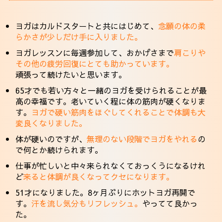
ヨガはカルドスタートと共にはじめて、
念願の体の柔
らかさが少しだけ手に入りました。
ヨガレッスンに毎週参加して、おかげさまで
肩こりや
その他の疲労回復にとても助かっています。
頑張って続けたいと思います。
65才でも若い方々と一緒のヨガを受けられることが最
高の幸福です。老いていく程に体の筋肉が硬くなりま
す。
ヨガで硬い筋肉をほぐしてくれることで体調も大
変良くなりました。
体が硬いのですが、
無理のない段階でヨガをやれる
の
で何とか続けられます。
仕事が忙しいと中々来られなくておっくうになるけれ
ど
来ると体調が良くなってクセになります。
51才になりました。8ヶ月ぶりにホットヨガ再開で
す。
汗を流し気分もリフレッシュ。
やってて良かっ
た。