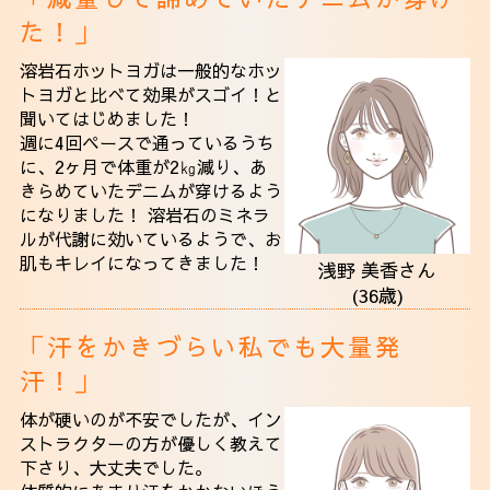
アクセス
た！」
溶岩石ホットヨガは一般的なホッ
トヨガと比べて効果がスゴイ！と
聞いてはじめました！
週に4回ペースで通っているうち
に、2ヶ月で体重が2㎏減り、あ
きらめていたデニムが穿けるよう
になりました！ 溶岩石のミネラ
ルが代謝に効いているようで、お
肌もキレイになってきました！
浅野 美香さん
(36歳)
「汗をかきづらい私でも大量発
汗！」
体が硬いのが不安でしたが、イン
ストラクターの方が優しく教えて
下さり、大丈夫でした。