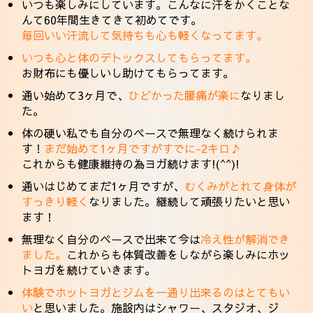
いつも楽しみにしています。こんなに汗をかくことな
んて60年間生きてきて初めてです。
毎回いい汗流して気持ちも心も軽くなってます。
いつも心と体のデトックスしてもらってます。
お財布にも優しいし助けてもらってます。
通い始めて3ヶ月で、
ひどかった腰痛が楽に
なりまし
た。
体の硬い私でも自分のペースで無理なく続けられま
す！
まだ始めて1ヶ月ですがすでに-2キロ♪
これからも健康維持の為ヨガ続けます!(^^)!
通いはじめてまだ1ヶ月ですが、
むくみがとれて身体が
すっきり軽く
なりました。継続して頑張りたいと思い
ます！
無理なく自分のペースで出来て今は
冷え性が解消でき
ました。
これからも体質改善をしながら楽しみにホッ
トヨガを続けていきます。
体験でホットヨガとジムを一通り出来るのはとてもい
い
と思いました。施設内はシャワー、スタジオ、ジ