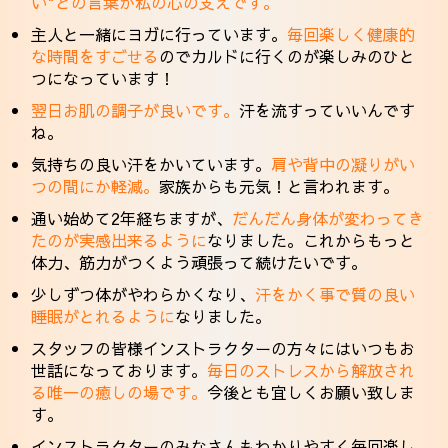
い"との言葉が私の心の支えです。
主人と一緒にヨガに行っています。
毎回楽しく健康的
な時間をすごせる
のでカルドに行くのが楽しみのひと
つになっています！
翌日お肌の調子が良いです。
汗を流すっていいんです
ね。
気持ちの良い汗をかいています。
肩や背中の凝りがい
つの間にか軽減。
家族からも元気！と言われます。
通い始めて2年経ちますが、
だんだん身体が変わってき
たのが実感出来るように
なりました。これからもっと
体力、筋力がつくよう頑張って続けたいです。
少しずつ体がやわらかくなり、
汗をかく事で質の良い
睡眠がとれるように
なりました。
スタッフの皆様インストラクターの方々にはいつもお
世話になっております。
毎日のストレスから解放され
る唯一の癒しの場です。
今後とも宜しくお願い致しま
す。
インストラクターのみなさんもわかりやすく毎回楽し