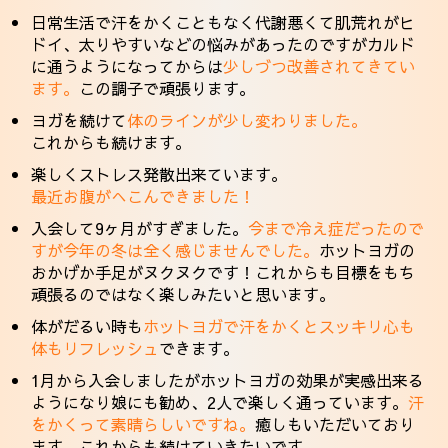
日常生活で汗をかくこともなく代謝悪くて肌荒れがヒ
ドイ、太りやすいなどの悩みがあったのですがカルド
に通うようになってからは
少しづつ改善されてきてい
ます。
この調子で頑張ります。
ヨガを続けて
体のラインが少し変わりました。
これからも続けます。
楽しくストレス発散出来ています。
最近お腹がへこんできました！
入会して9ヶ月がすぎました。
今まで冷え症だったので
すが今年の冬は全く感じませんでした。
ホットヨガの
おかげか手足がヌクヌクです！これからも目標をもち
頑張るのではなく楽しみたいと思います。
体がだるい時も
ホットヨガで汗をかくとスッキリ心も
体もリフレッシュ
できます。
1月から入会しましたがホットヨガの効果が実感出来る
ようになり娘にも勧め、2人で楽しく通っています。
汗
をかくって素晴らしいですね。
癒しもいただいており
ます。これからも続けていきたいです。