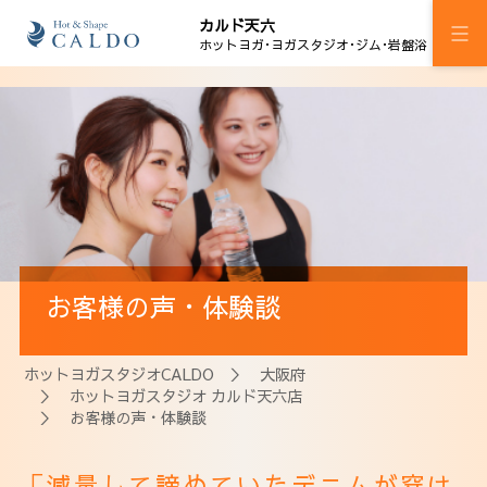
カルド天六
ホットヨガ･ヨガスタジオ･ジム･岩盤浴
施設案内
プログラム
スケジュール
ジム
お客様の声・体験談
岩盤浴
料金
ホットヨガスタジオCALDO
＞
大阪府
＞
ホットヨガスタジオ カルド天六店
ウェルチケ
＞ お客様の声・体験談
法人会員
「減量して諦めていたデニムが穿け