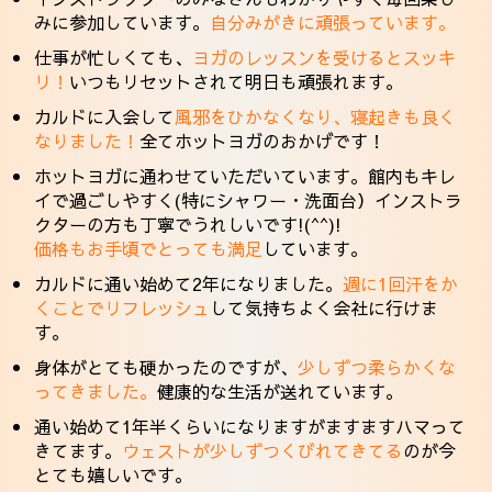
みに参加しています。
自分みがきに頑張っています。
仕事が忙しくても、
ヨガのレッスンを受けるとスッキ
リ！
いつもリセットされて明日も頑張れます。
カルドに入会して
風邪をひかなくなり、寝起きも良く
なりました！
全てホットヨガのおかげです！
ホットヨガに通わせていただいています。館内もキレ
イで過ごしやすく(特にシャワー・洗面台）インストラ
クターの方も丁寧でうれしいです!(^^)!
価格もお手頃でとっても満足
しています。
カルドに通い始めて2年になりました。
週に1回汗をか
くことでリフレッシュ
して気持ちよく会社に行けま
す。
身体がとても硬かったのですが、
少しずつ柔らかくな
ってきました。
健康的な生活が送れています。
通い始めて1年半くらいになりますがますますハマって
きてます。
ウェストが少しずつくびれてきてる
のが今
とても嬉しいです。