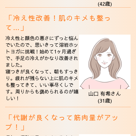
(42歳)
「冷え性改善！肌のキメも整っ
て…」
冷え性と顔色の悪さにずっと悩ん
でいたので、思いきって溶岩ホッ
トヨガに挑戦！始めて1ヶ月過ぎ
で、手足の冷えがかなり改善され
ました。
寝つきが良くなって、朝もすっき
り。疲れが残らない上に肌のキメ
も整ってきて、いい事尽くしで
す。周りからも褒められるのが嬉
山口 有希さん
しい！
(31歳)
「代謝が良くなって筋肉量がアッ
プ！」