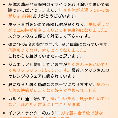
身体の痛みや家庭内のイライラを取り除いて頂いて感
謝でいっぱいです。また、
年々身体が若返っている気
がします(笑)
ありがとうございます。
ホットヨガを始めて新陳代謝が良くなり、
ボルダリン
グで二の腕が引きしまりとても健康的になりました。
スタッフの方も優しく対応して下さいます。
週に1回程度の参加ですが、良い運動になっています。
代謝もよくなり、太りにくくなりました。
これからも続けていきたいと思います。
ジムエリアと併用していますが
たくさん汗をかいてと
てもリフレッシュ出来ています。
最近スタッフさんの
オレンジのウェアに癒されています。
夏になると暑く過酷なスポーツになりますが、
終わっ
た後の快感がたまらなく好きでやめられません。
カルドに通い始めて、
気がついたら、風邪をひいてい
ない…疲れたと言葉に出すことが激減！！
インストラクターの方の
"ヨガは競い合う物ではな