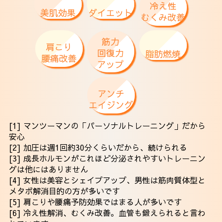
冷え性
美肌効果
ダイエット
むくみ改善
筋力
肩こり
回復力
脂肪燃焼
腰痛改善
アップ
アンチ
エイジング
[1] マンツーマンの「パーソナルトレーニング」だから
安心
[2] 加圧は週1回約30分くらいだから、続けられる
[3] 成長ホルモンがこれほど分泌されやすいトレーニン
グは他にはありません
[4] 女性は美容とシェイプアップ、男性は筋肉質体型と
メタボ解消目的の方が多いです
[5] 肩こりや腰痛予防効果ではまる人が多いです
[6] 冷え性解消、むくみ改善。血管も鍛えられると言わ