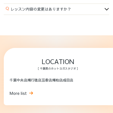
Q
レッスン内容の変更はありますか？
LOCATION
［ 千葉県のホットヨガスタジオ ］
千葉中央店
南行徳店
五香店
南柏店
成田店
More list