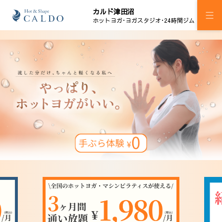
カルド津田沼
ホットヨガ･ヨガスタジオ･24時間ジム
施設案内
プログラム
スケジュール
マピラセミ
24時間ジム H!M津田沼
加圧ボディメイキング
料金
ウェルチケ