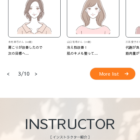
山口 有希さん（31歳）
三吉 愛子さん（37歳）
M・Oさん
冷え性改善！
代謝が良くなって
いつの間
肌のキメも整って…
筋肉量がアップ！
<
>
4/10
More list
INSTRUCTOR
［ インストラクター紹介 ］