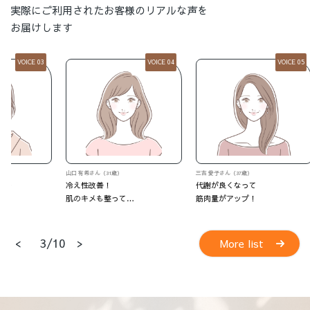
実際にご利用されたお客様のリアルな声を
お届けします
VOICE 04
VOICE 05
山口 有希さん（31歳）
三吉 愛子さん（37歳）
M・Oさん
冷え性改善！
代謝が良くなって
いつの間
肌のキメも整って…
筋肉量がアップ！
<
>
4/10
More list