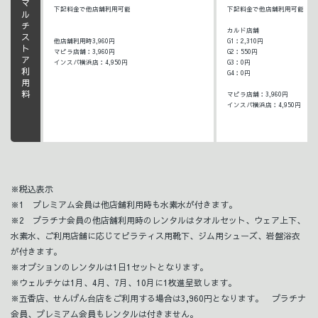
マルチストア利用料
下記料金で他店舗利用可能
下記料金で他店舗利用可能
カルド店舗
他店舗利用時3,960円
G1：2,310円
マピラ店舗：3,960円
G2：550円
インスパ横浜店：4,950円
G3：0円
G4：0円
マピラ店舗：3,960円
インスパ横浜店：4,950円
※税込表示
※1 プレミアム会員は他店舗利用時も水素水が付きます。
※2 プラチナ会員の他店舗利用時のレンタルはタオルセット、ウェア上下、
水素水、ご利用店舗に応じてピラティス用靴下、ジム用シューズ、岩盤浴衣
が付きます。
※オプションのレンタルは1日1セットとなります。
※ウェルチケは1月、4月、7月、10月に1枚進呈致します。
※五香店、せんげん台店をご利用する場合は3,960円となります。 プラチナ
会員、プレミアム会員もレンタルは付きません。