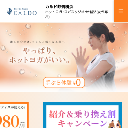
カルド都筑横浜
ホットヨガ･ヨガスタジオ･岩盤浴(女性専
用)
施設案内
プログラム
スケジュール
マピラセミ
岩盤浴
料金
ウェルチケ
法人会員