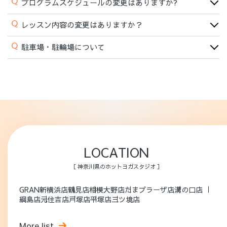
Q
プログラムスケジュールの変更はありますか?
Q
レッスン内容の変更はありますか？
Q
駐車場・駐輪場について
LOCATION
［ 神奈川県のホットヨガスタジオ ］
GRAN新横浜店
鶴見店
相模大野店
たまプラーザ店
溝の口店
綱島店
元住吉店
戸塚店
平塚店
三ツ境店
More list