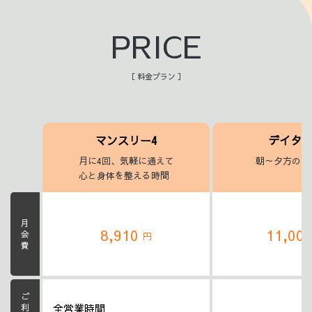
PRICE
［ 料金プラン ］
マンスリー4
デイタ
月に4回、気軽に通えて
朝～夕方のヨ
心と身体を整える時間
月会費
8,910
11,00
円
全営業時間