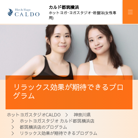
カルド都筑横浜
ホットヨガ･ヨガスタジオ･岩盤浴(女性専
用)
施設案内
プログラム
スケジュール
マピラセミ
リラックス効果が期待できるプロ
岩盤浴
グラム
料金
ホットヨガスタジオCALDO
＞
神奈川県
ウェルチケ
＞
ホットヨガスタジオ カルド都筑横浜店
＞
都筑横浜店のプログラム
法人会員
＞ リラックス効果が期待できるプログラム