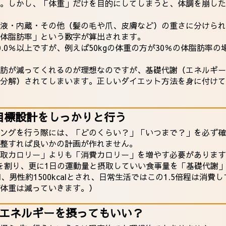
。しかし、「体重」だけを目的にしてしまうと、体調を崩した
液・内蔵・その他（髪の毛や爪、皮膚など）の重さに分けられ
体脂肪率」という数字が算出されます。
.0％以上ですが、例えば50kgの体重の方が30％の体脂肪率
肪が減ってくれるのが理想なのですが、基礎代謝（エネルギー
分解）されてしまいます。正しいダイエット方法を身に付けて
目標設計をしっかりと行う
ングを行う際には、「どのくらい？」「いつまで？」を必ず確
整すれば良いかの計画が作れません。
取カロリー」よりも「消費カロリー」を増やす必要があります。
するかを割り、更に1日の運動量と摂取していい食事量を「基礎代
al、男性約1500kcalとされ、日常生活ではこの1.5倍程は
体重は減っていきます。）
でエネルギーを摂ってもいい？