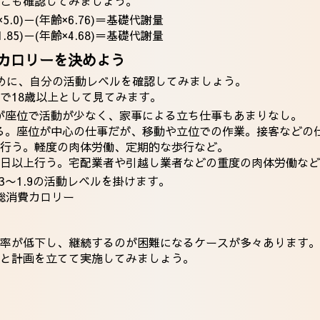
こも確認してみましょう。
×5.0)－(年齢×6.76)＝基礎代謝量
1.85)－(年齢×4.68)＝基礎代謝量
カロリーを決めよう
めに、自分の活動レベルを確認してみましょう。
で18歳以上として見てみます。
どが座位で活動が少なく、家事による立ち仕事もあまりなし。
いる。座位が中心の仕事だが、移動や立位での作業。接客などの
以上行う。軽度の肉体労働、定期的な歩行など。
週５日以上行う。宅配業者や引越し業者などの重度の肉体労働な
3〜1.9の活動レベルを掛けます。
総消費カロリー
率が低下し、継続するのが困難になるケースが多々あります。
と計画を立てて実施してみましょう。