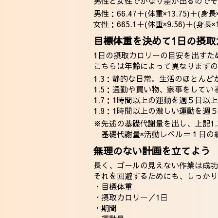
男性と女性でかなり差が出るのでそ
男性：66.47＋(体重×13.75)＋(身長
女性：665.1＋(体重×9.56)＋(身長×
目標体重を決めて1日の摂取
1日の摂取カロリーの目安を出すた
こちらは年齢によって異なりますの
1.3：静的な日常。生活のほとん
1.5：通勤や買い物、家事をして
1.7：1時間以上の運動を週５日
1.9：1時間以上の激しい運動を
※先述の基礎代謝量を出し、上記1.
基礎代謝量×活動レベル＝１日の
無理のない計画を立てよう
長く、ゴールの見えない作業は成功
それを回避するためにも、しっかり
・目標体重
・摂取カロリー／1日
・期間