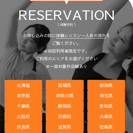
RESERVATION
［ 体験予約 ］
お申し込みの前に
体験レッスン〜入会の流れ
を
ご覧ください。
※初回利用者限定です。
ご利用のエリアをお選びください
※一部対象外店舗あり
北海道
宮城県
新潟県
東京都
神奈川県
埼玉県
千葉県
静岡県
愛知県
大阪府
京都府
兵庫県
奈良県
滋賀県
徳島県