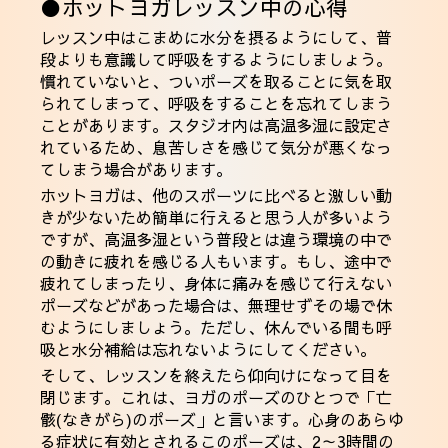
●ホットヨガレッスン中の心得
レッスン中はこまめに水分を摂るようにして、普
段よりも意識して呼吸をするようにしましょう。
慣れていないと、ついポーズを取ることに気を取
られてしまって、呼吸をすることを忘れてしまう
ことがあります。スタジオ内は高温多湿に設定さ
れているため、息苦しさを感じて気分が悪くなっ
てしまう場合があります。
ホットヨガは、他のスポーツに比べると激しい動
きが少ないため簡単に行えると思う人が多いよう
ですが、高温多湿という普段とは違う環境の中で
の動きに疲れを感じる人もいます。もし、途中で
疲れてしまったり、身体に痛みを感じて行えない
ポーズなどがあった場合は、無理せずその場で休
むようにしましょう。ただし、休んでいる間も呼
吸と水分補給は忘れないようにしてください。
そして、レッスンを終えたら仰向けになって目を
閉じます。これは、ヨガのポーズのひとつで「亡
骸(なきがら)のポーズ」と言います。心身のあらゆ
る症状に有効とされるこのポーズは、2～3時間の