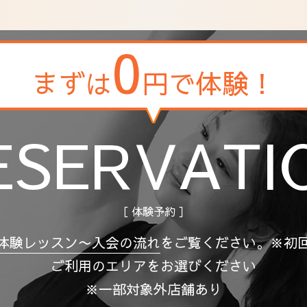
0
まずは
円で体験！
ESERVATI
［ 体験予約 ］
体験レッスン〜入会の流れ
を
ご覧ください。
※初
ご利用のエリアをお選びください
※一部対象外店舗あり