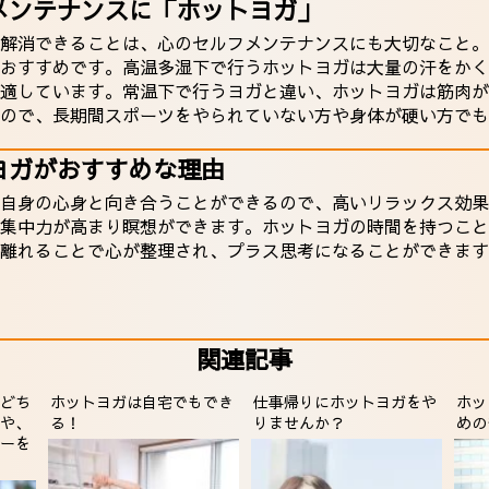
メンテナンスに「ホットヨガ」
解消できることは、心のセルフメンテナンスにも大切なこと。
おすすめです。高温多湿下で行うホットヨガは大量の汗をかく
適しています。常温下で行うヨガと違い、ホットヨガは筋肉が
ので、長期間スポーツをやられていない方や身体が硬い方でも
ヨガがおすすめな理由
自身の心身と向き合うことができるので、高いリラックス効果
集中力が高まり瞑想ができます。ホットヨガの時間を持つこと
離れることで心が整理され、プラス思考になることができます
関連記事
どち
ホットヨガは自宅でもでき
仕事帰りにホットヨガをや
ホッ
や、
る！
りませんか？
めの
ーを