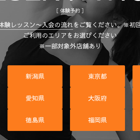
［ 体験予約 ］
体験レッスン〜入会の流れ
を
ご覧ください。
※初
ご利用のエリアをお選びください
※一部対象外店舗あり
新潟県
東京都
愛知県
大阪府
徳島県
福岡県