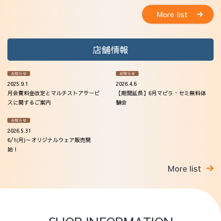
More list
店舗情報
お知らせ
お知らせ
2025.9.1
2026.4.6
月会費料金改定とマルチストアサービ
【期間延長】6月マピラ・セミ無料体
スに関するご案内
験会
お知らせ
2026.5.31
6/1(月)～オリジナルウェア販売開
始！
More list