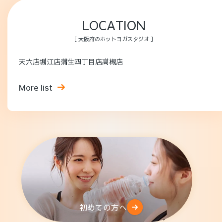
LOCATION
［ 大阪府のホットヨガスタジオ ］
天六店
堀江店
蒲生四丁目店
高槻店
More list
初めての方へ