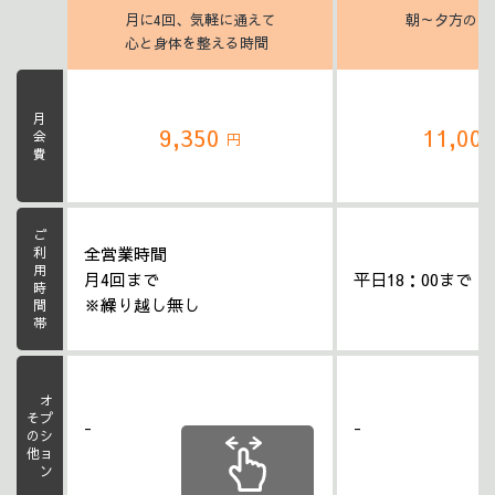
月に4回、気軽に通えて
朝～夕方のヨ
心と身体を整える時間
月会費
9,350
11,00
円
ご利用時間帯
全営業時間
月4回まで
平日18：00まで
※繰り越し無し
オプション
その他
-
-