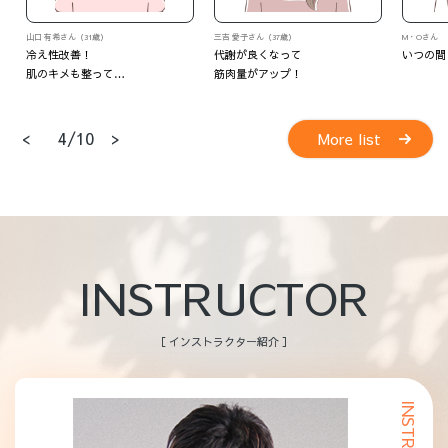
山口 有希さん（31歳）
三吉 愛子さん（37歳）
M・Oさん
冷え性改善！
代謝が良くなって
いつの間
肌のキメも整って…
筋肉量がアップ！
<
>
4/10
More list
INSTRUCTOR
［ インストラクター紹介 ］