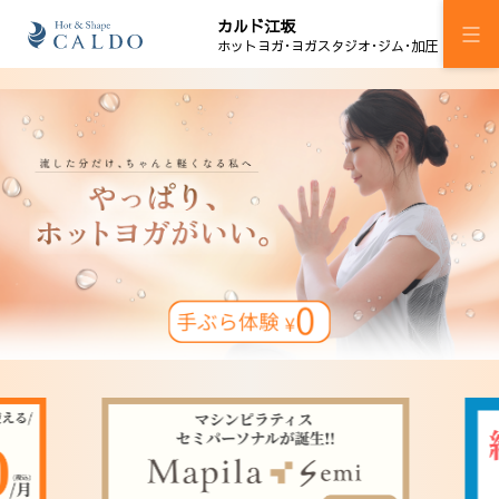
カルド江坂
ホットヨガ･ヨガスタジオ･ジム･加圧
施設案内
プログラム
スケジュール
マピラセミ
ジム
加圧ボディメイキング
料金
ウェルチケ