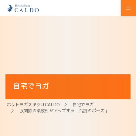
初めての方へ
ホットヨガの効果
カルドの想い
スタジオを探す
自宅でヨガ
プログラム
料金
ホットヨガスタジオCALDO
＞
自宅でヨガ
＞ 股関節の柔軟性がアップする「合蹠のポーズ」
ウェルチケ
法人会員