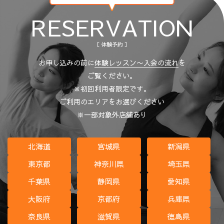
RESERVATION
［ 体験予約 ］
お申し込みの前に
体験レッスン〜入会の流れ
を
ご覧ください。
※初回利用者限定です。
ご利用のエリアをお選びください
※一部対象外店舗あり
北海道
宮城県
新潟県
東京都
神奈川県
埼玉県
千葉県
静岡県
愛知県
大阪府
京都府
兵庫県
奈良県
滋賀県
徳島県