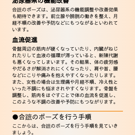
泌尿器系の機能改善
合蹠のポーズは、泌尿器系の機能調整や改善効果
も期待できます。前立腺や膀胱の働きを整え、月
経不順の改善や予防などにもつながるといわれて
います。
血流促進
骨盤周辺の筋肉が硬くなっていたり、内臓がねじ
れたりして血液の循環が滞っていると、新陳代謝
も悪くなってしまいます。その結果、体の疲労感
やだるさが解消されにくくなったり、肩や首、腰
などにこりや痛みを抱えやすくなったりします。
また、女性の場合は生理痛や月経不順、冷え性と
いった不調にも悩まされやすくなります。骨盤を
調整し、筋肉をほぐすことで体の血流を促進し、
このような不調の改善や予防にもつながります。
●合蹠のポーズを行う手順
ここからは、合蹠のポーズを行う手順を見ていき
ましょう。