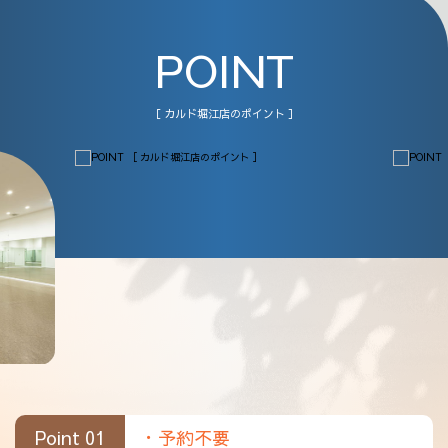
POINT
［ カルド堀江店のポイント ］
Point 01
・予約不要