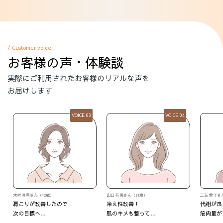
/ Customer voice
お客様の声・体験談
実際にご利用されたお客様のリアルな声を
お届けします
VOICE 04
VOICE 05
山口 有希さん（31歳）
三吉 愛子さん（37歳）
M・Oさん
冷え性改善！
代謝が良くなって
いつの間
肌のキメも整って…
筋肉量がアップ！