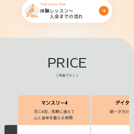
Trial lesson flow
体験レッスン〜
入会までの流れ
PRICE
［ 料金プラン ］
マンスリー4
デイタ
月に4回、気軽に通えて
朝～夕方のヨ
心と身体を整える時間