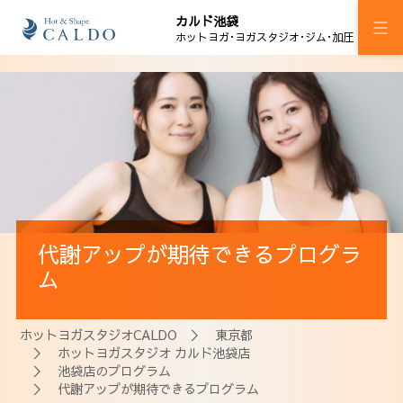
カルド池袋
ホットヨガ･ヨガスタジオ･ジム･加圧
施設案内
プログラム
スケジュール
マピラセミ
代謝アップが期待できるプログラ
ジム
ム
加圧ボディメイキング
ホットヨガスタジオCALDO
＞
東京都
料金
＞
ホットヨガスタジオ カルド池袋店
＞
池袋店のプログラム
ウェルチケ
＞ 代謝アップが期待できるプログラム