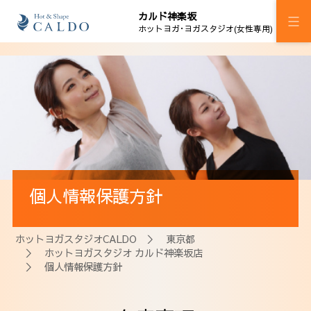
カルド神楽坂
ホットヨガ･ヨガスタジオ(女性専用)
施設案内
プログラム
スケジュール
料金
個人情報保護方針
ウェルチケ
法人会員
ホットヨガスタジオCALDO
＞
東京都
＞
ホットヨガスタジオ カルド神楽坂店
アクセス
＞ 個人情報保護方針