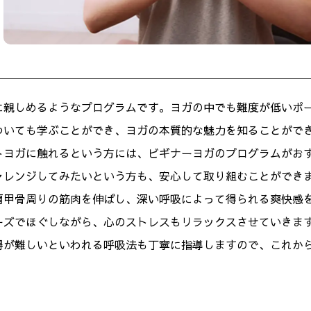
に親しめるようなプログラムです。ヨガの中でも難度が低いポ
ついても学ぶことができ、ヨガの本質的な魅力を知ることがで
トヨガに触れるという方には、ビギナーヨガのプログラムがお
ャレンジしてみたいという方も、安心して取り組むことができ
肩甲骨周りの筋肉を伸ばし、深い呼吸によって得られる爽快感
ーズでほぐしながら、心のストレスもリラックスさせていきま
得が難しいといわれる呼吸法も丁寧に指導しますので、これか
。