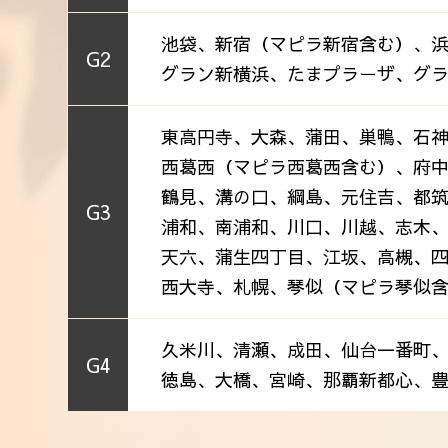
池袋、新宿（マピラ新宿含む）、
G2
グラン新横浜、たまプラーザ、グ
東高円寺、大森、蒲田、巣鴨、石
西葛西（マピラ西葛西含む）、府
鶴見、溝の口、綱島、元住吉、都筑
G3
浦和、南浦和、川口、川越、志木
天六、蒲生四丁目、江坂、高槻、
西大寺、札幌、琴似（マピラ琴似
久米川、清瀬、成田、仙台一番町
G4
徳島、大橋、宮崎、那覇新都心、