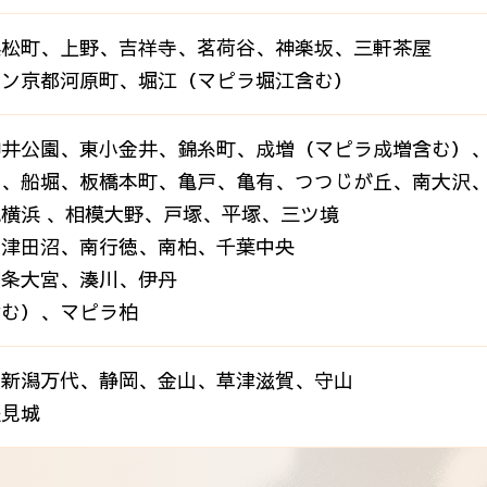
浜松町、上野、吉祥寺、茗荷谷、神楽坂、三軒茶屋
ラン京都河原町、堀江（マピラ堀江含む）
神井公園、東小金井、錦糸町、成増（マピラ成増含む）
中、船堀、板橋本町、亀戸、亀有、つつじが丘、南大沢
横浜 、相模大野、戸塚、平塚、三ツ境
、津田沼、南行徳、南柏、千葉中央
四条大宮、湊川、伊丹
含む）、マピラ柏
、新潟万代、静岡、金山、草津滋賀、守山
豊見城