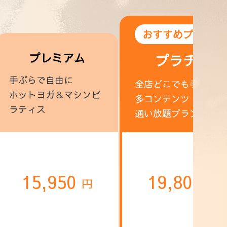
おすすめプラン！
プレミアム
プラチナ
手ぶらで自由に
全店どこでも手ぶらで
ホットヨガ＆マシンピ
多コンテンツ
ラティス
通い放題プラン
15,950
19,800
円
円