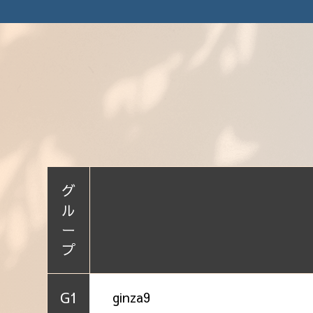
グ
ル
ー
プ
G1
ginza9