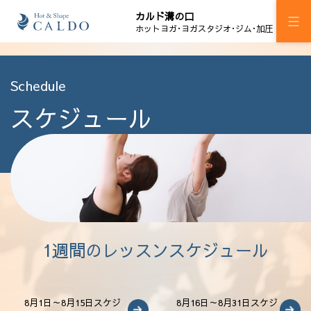
カルド溝の口
ホットヨガ･ヨガスタジオ･ジム･加圧
施設案内
Schedule
スケジュール
プログラム
スケジュール
マピラセミ
ジム
加圧ボディメイキング
1週間のレッスンスケジュール
料金
ウェルチケ
8月1日～8月15日スケジ
8月16日～8月31日スケジ