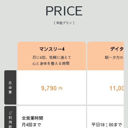
PRICE
［ 料金プラン ］
マンスリー4
デイタ
月に4回、気軽に通えて
朝～夕方のヨ
心と身体を整える時間
月会費
9,790
11,00
円
ご利用時間帯
全営業時間
月4回まで
平日18：00まで