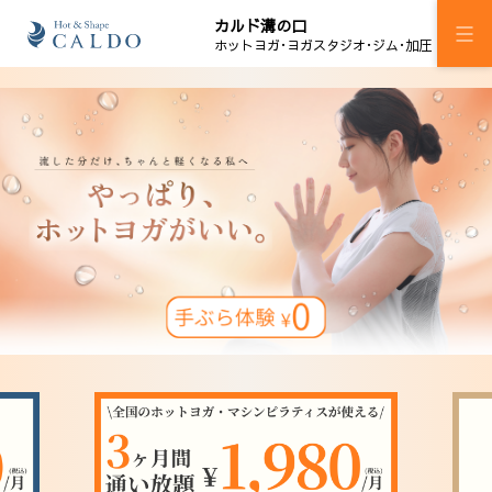
カルド溝の口
ホットヨガ･ヨガスタジオ･ジム･加圧
施設案内
プログラム
スケジュール
マピラセミ
ジム
加圧ボディメイキング
料金
ウェルチケ