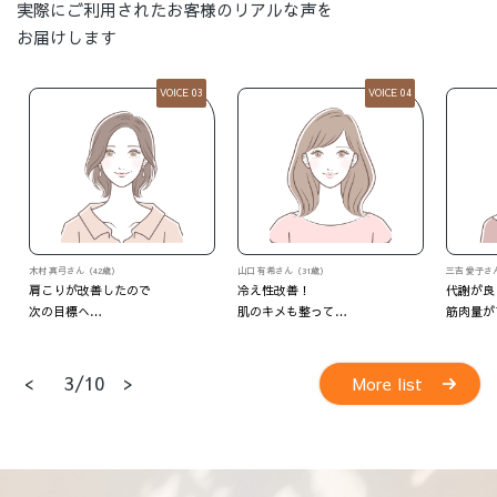
実際にご利用されたお客様のリアルな声を
お届けします
VOICE 04
VOICE 05
山口 有希さん（31歳）
三吉 愛子さん（37歳）
M・Oさん
冷え性改善！
代謝が良くなって
いつの間
肌のキメも整って…
筋肉量がアップ！
<
>
4/10
More list