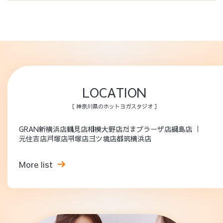
LOCATION
［ 神奈川県のホットヨガスタジオ ］
GRAN新横浜店
鶴見店
相模大野店
たまプラーザ店
綱島店
元住吉店
戸塚店
平塚店
三ツ境店
都筑横浜店
More list