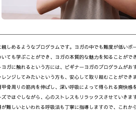
に親しめるようなプログラムです。ヨガの中でも難度が低いポ
ついても学ぶことができ、ヨガの本質的な魅力を知ることがで
トヨガに触れるという方には、ビギナーヨガのプログラムがお
ャレンジしてみたいという方も、安心して取り組むことができ
肩甲骨周りの筋肉を伸ばし、深い呼吸によって得られる爽快感
ーズでほぐしながら、心のストレスもリラックスさせていきま
得が難しいといわれる呼吸法も丁寧に指導しますので、これか
。