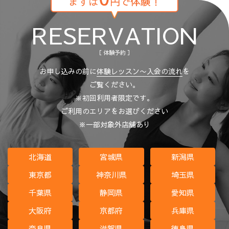
まずは
円で体験！
RESERVATION
［ 体験予約 ］
お申し込みの前に
体験レッスン〜入会の流れ
を
ご覧ください。
※初回利用者限定です。
ご利用のエリアをお選びください
※一部対象外店舗あり
北海道
宮城県
新潟県
東京都
神奈川県
埼玉県
千葉県
静岡県
愛知県
大阪府
京都府
兵庫県
奈良県
滋賀県
徳島県