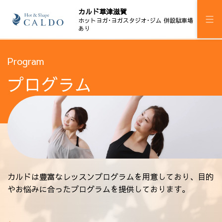
カルド草津滋賀
ホットヨガ･ヨガスタジオ･ジム 併設駐車場
あり
施設案内
Program
プログラム
プログラム
スケジュール
マピラセミ
ジム
料金
カルドは豊富なレッスンプログラムを用意しており、目的
やお悩みに合ったプログラムを提供しております。
ウェルチケ
法人会員