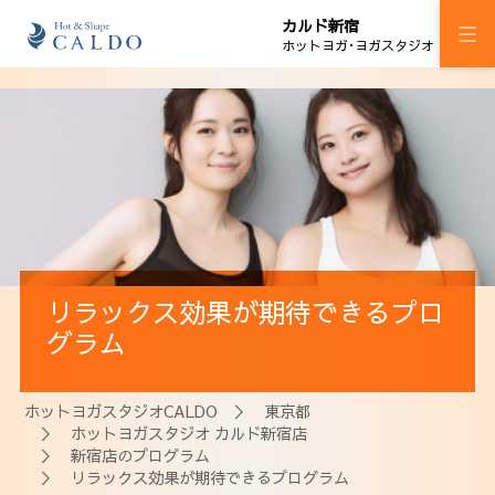
カルド新宿
ホットヨガ･ヨガスタジオ
施設案内
プログラム
スケジュール
マシンピラティス
リラックス効果が期待できるプロ
料金
グラム
ウェルチケ
ホットヨガスタジオCALDO
＞
東京都
法人会員
＞
ホットヨガスタジオ カルド新宿店
＞
新宿店のプログラム
アクセス
＞ リラックス効果が期待できるプログラム