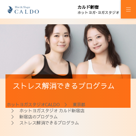
カルド新宿
ホットヨガ･ヨガスタジオ
施設案内
プログラム
スケジュール
マシンピラティス
ストレス解消できるプログラム
料金
ウェルチケ
ホットヨガスタジオCALDO
＞
東京都
＞
ホットヨガスタジオ カルド新宿店
法人会員
＞
新宿店のプログラム
＞ ストレス解消できるプログラム
アクセス