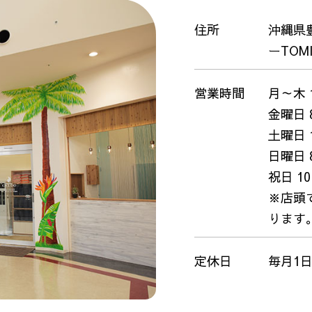
住所
沖縄県
ーTOMI
営業時間
月～木 
金曜日 
土曜日 
日曜日 
祝日 10
※店頭
ります
定休日
毎月1日