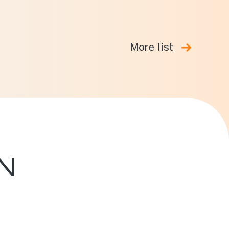
More list
N