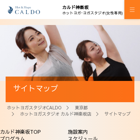
カルド神楽坂
ホットヨガ･ヨガスタジオ(女性専用)
施設案内
プログラム
スケジュール
料金
サイトマップ
ウェルチケ
法人会員
ホットヨガスタジオCALDO
＞
東京都
＞
ホットヨガスタジオ カルド神楽坂店
＞ サイトマップ
アクセス
カルド神楽坂TOP
施設案内
プログラム
スケジュール