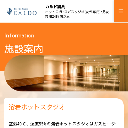
カルド綱島
ホットヨガ･ヨガスタジオ(女性専用)･男女
共用24時間ジム
施設案内
Information
施設案内
プログラム
スケジュール
24時間ジム H!M綱島
加圧ボディメイキング
料金
溶岩ホットスタジオ
ウェルチケ
法人会員
室温40℃、湿度55%の溶岩ホットスタジオはガスヒーター