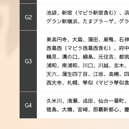
池袋、新宿（マピラ新宿含む）、
G2
グラン新横浜、たまプラーザ、グ
東高円寺、大森、蒲田、巣鴨、石
西葛西（マピラ西葛西含む）、府
鶴見、溝の口、綱島、元住吉、都筑
G3
浦和、南浦和、川口、川越、志木
天六、蒲生四丁目、江坂、高槻、
西大寺、札幌、琴似（マピラ琴似
久米川、清瀬、成田、仙台一番町
G4
徳島、大橋、宮崎、那覇新都心、