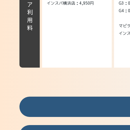
インスパ横浜店：4,950円
G3：
G4：
マピラ
インス