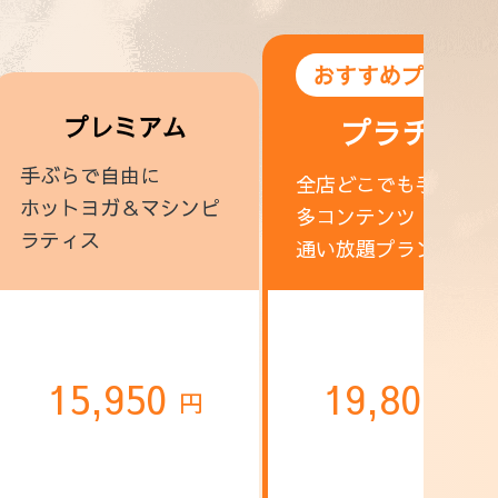
おすすめプラン！
プレミアム
プラチナ
手ぶらで自由に
全店どこでも手ぶらで
ホットヨガ＆マシンピ
多コンテンツ
ラティス
通い放題プラン
15,950
19,800
円
円