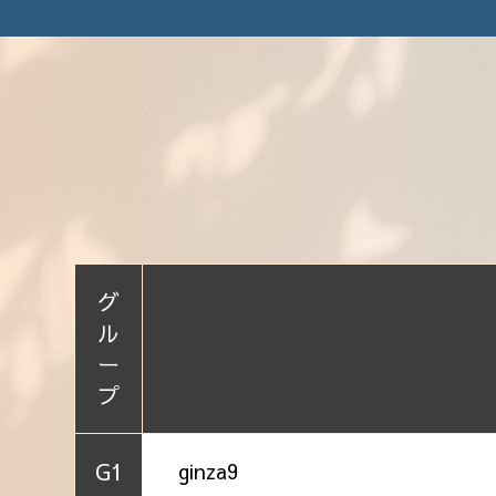
グ
ル
ー
プ
G1
ginza9