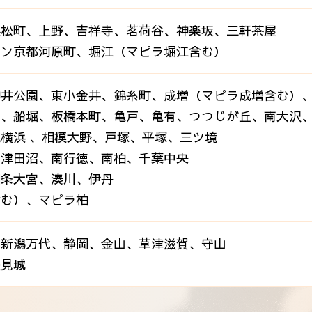
浜松町、上野、吉祥寺、茗荷谷、神楽坂、三軒茶屋
ラン京都河原町、堀江（マピラ堀江含む）
神井公園、東小金井、錦糸町、成増（マピラ成増含む）
中、船堀、板橋本町、亀戸、亀有、つつじが丘、南大沢
横浜 、相模大野、戸塚、平塚、三ツ境
、津田沼、南行徳、南柏、千葉中央
四条大宮、湊川、伊丹
含む）、マピラ柏
、新潟万代、静岡、金山、草津滋賀、守山
豊見城