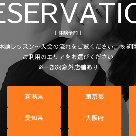
ESERVATI
［ 体験予約 ］
体験レッスン〜入会の流れ
を
ご覧ください。
※初
ご利用のエリアをお選びください
※一部対象外店舗あり
新潟県
東京都
愛知県
大阪府