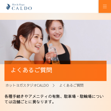
初めての方へ
ホットヨガの効果
カルドの想い
スタジオを探す
よくあるご質問
プログラム
料金
ホットヨガスタジオCALDO
＞ よくあるご質問
ウェルチケ
各種手続きやアメニティの有無、駐車場・駐輪場につい
ては店舗ごとに異なります。
法人会員