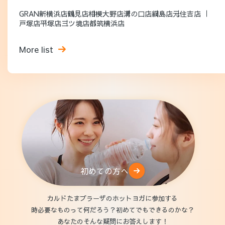
GRAN新横浜店
鶴見店
相模大野店
溝の口店
綱島店
元住吉店
戸塚店
平塚店
三ツ境店
都筑横浜店
More list
初めての方へ
カルドたまプラーザのホットヨガに参加する
時必要なものって何だろう？初めてでもできるのかな？
あなたのそんな疑問にお答えします！