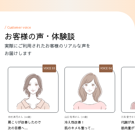
/ Customer voice
お客様の声・体験談
実際にご利用されたお客様のリアルな声を
お届けします
VOICE 04
VOICE 05
山口 有希さん（31歳）
三吉 愛子さん（37歳）
M・Oさん
冷え性改善！
代謝が良くなって
いつの間
肌のキメも整って…
筋肉量がアップ！