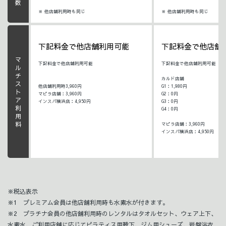
※ 他店舗利用時も同じ
※ 他店舗利用時も同じ
下記料金で他店舗利用可能
下記料金で他店舗
マルチストア利用料
下記料金で他店舗利用可能
下記料金で他店舗利用可能
カルド店舗
他店舗利用時3,960円
G1：1,980円
マピラ店舗：3,960円
G2：0円
インスパ横浜店：4,950円
G3：0円
G4：0円
マピラ店舗：3,960円
インスパ横浜店：4,950円
※税込表示
※1 プレミアム会員は他店舗利用時も水素水が付きます。
※2 プラチナ会員の他店舗利用時のレンタルはタオルセット、ウェア上下、
水素水、ご利用店舗に応じてピラティス用靴下、ジム用シューズ、岩盤浴衣