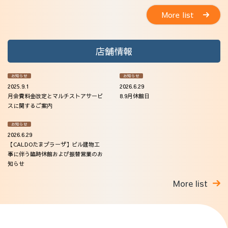
More list
店舗情報
お知らせ
お知らせ
2025.9.1
2026.6.29
月会費料金改定とマルチストアサービ
8.9月休館日
スに関するご案内
お知らせ
2026.6.29
【CALDOたまプラーザ】ビル建物工
事に伴う臨時休館および振替営業のお
知らせ
More list