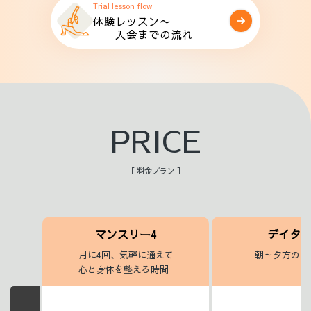
Trial lesson flow
体験レッスン〜
入会までの流れ
PRICE
［ 料金プラン ］
マンスリー4
デイタ
月に4回、気軽に通えて
朝～夕方のヨ
心と身体を整える時間