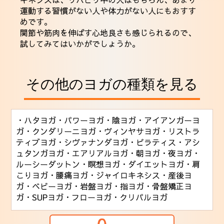
運動する習慣がない人や体力がない人にもおすす
めです。
関節や筋肉を伸ばす心地良さも感じられるので、
試してみてはいかがでしょうか。
その他のヨガの種類を見る
・ハタヨガ
・パワーヨガ
・陰ヨガ
・アイアンガーヨ
ガ
・クンダリーニヨガ
・ヴィンヤサヨガ
・リストラ
ティブヨガ
・シヴァナンダヨガ
・ピラティス
・アシ
ュタンガヨガ
・エアリアルヨガ
・朝ヨガ
・夜ヨガ
・
ルーシーダットン
・瞑想ヨガ
・ダイエットヨガ
・肩
こりヨガ
・腰痛ヨガ
・ジャイロキネシス
・産後ヨ
ガ
・ベビーヨガ
・岩盤ヨガ
・指ヨガ
・骨盤矯正ヨ
ガ
・SUPヨガ
・フローヨガ
・クリパルヨガ