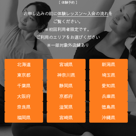
［ 体験予約 ］
お申し込みの前に
体験レッスン〜入会の流れ
を
ご覧ください。
※初回利用者限定です。
ご利用のエリアをお選びください
※一部対象外店舗あり
北海道
宮城県
新潟県
東京都
神奈川県
埼玉県
千葉県
静岡県
愛知県
大阪府
京都府
兵庫県
奈良県
滋賀県
徳島県
福岡県
宮崎県
沖縄県