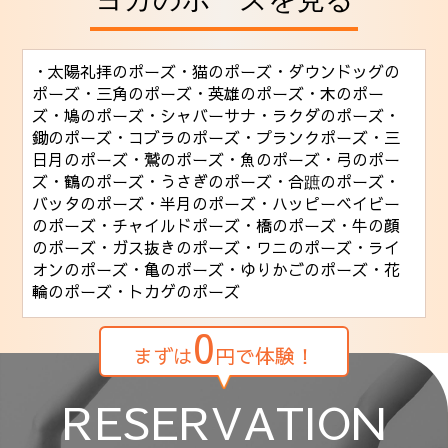
・太陽礼拝のポーズ
・猫のポーズ
・ダウンドッグの
ポーズ
・三角のポーズ
・英雄のポーズ
・木のポー
ズ
・鳩のポーズ
・シャバーサナ
・ラクダのポーズ
・
鋤のポーズ
・コブラのポーズ
・プランクポーズ
・三
日月のポーズ
・鷲のポーズ
・魚のポーズ
・弓のポー
ズ
・鶴のポーズ
・うさぎのポーズ
・合蹠のポーズ
・
バッタのポーズ
・半月のポーズ
・ハッピーベイビー
のポーズ
・チャイルドポーズ
・橋のポーズ
・牛の顔
のポーズ
・ガス抜きのポーズ
・ワニのポーズ
・ライ
オンのポーズ
・亀のポーズ
・ゆりかごのポーズ
・花
輪のポーズ
・トカゲのポーズ
0
まずは
円で体験！
RESERVATION